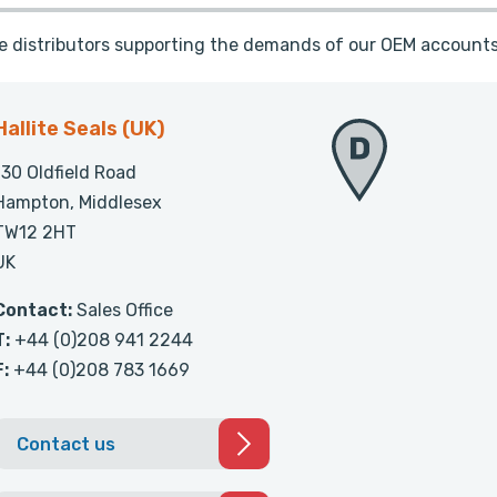
te distributors supporting the demands of our OEM accounts
Hallite Seals (UK)
130 Oldfield Road
Hampton, Middlesex
TW12 2HT
UK
Contact:
Sales Office
T:
+44 (0)208 941 2244
F:
+44 (0)208 783 1669
Contact us