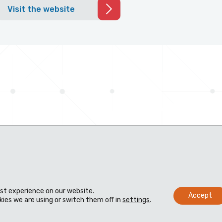
Visit the website
est experience on our website.
Accept
ies we are using or switch them off in
settings
.
支持