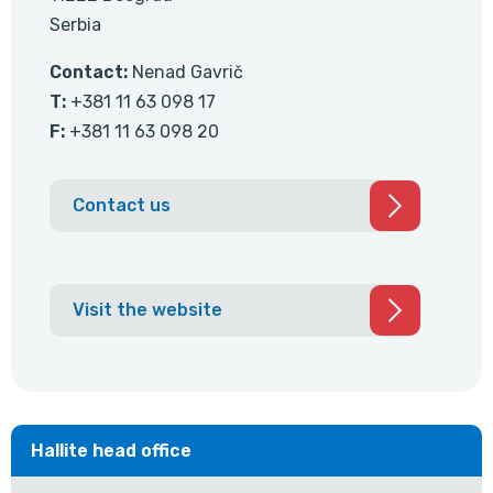
Serbia
Contact:
Nenad Gavrič
T:
+381 11 63 098 17
F:
+381 11 63 098 20
Contact us
Visit the website
Hallite head office