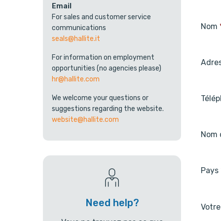
Email
For sales and customer service
Nom
communications
seals@hallite.it
For information on employment
Adres
opportunities (no agencies please)
hr@hallite.com
Télé
We welcome your questions or
suggestions regarding the website.
website@hallite.com
Nom d
Pays
Need help?
Votr