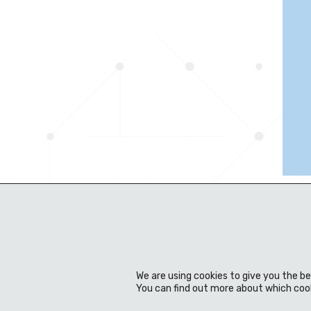
We are using cookies to give you the b
You can find out more about which cook
Notre société
Technique & Design
Produ