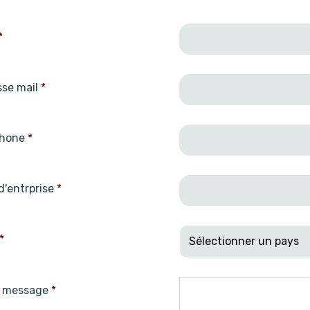
*
se mail
*
phone
*
'entrprise
*
*
e message
*