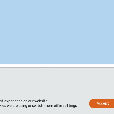
est experience on our website.
Accept
ies we are using or switch them off in
settings
.
its
Materials
Distributeurs
Assistance