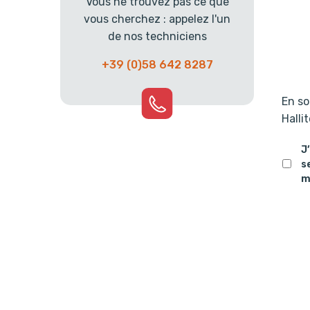
Vous ne trouvez pas ce que
vous cherchez : appelez l'un
de nos techniciens
+39 (0)58 642 8287
En so
Halli
J
s
m