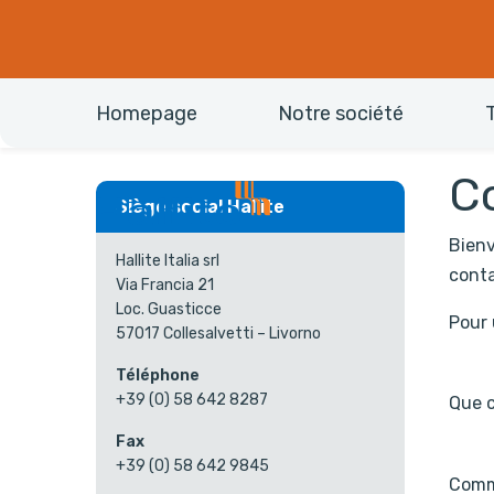
Homepage
Notre société
C
Siège social Hallite
Bienv
Hallite Italia srl
conta
Via Francia 21
Loc. Guasticce
Pour 
57017 Collesalvetti – Livorno
Téléphone
+39 (0) 58 642 8287
Que 
Fax
+39 (0) 58 642 9845
Comm