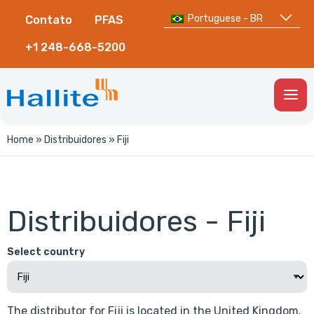
Portuguese - BR
Contato
PFAS
+1 248-668-5200
Togg
Men
Home
»
Distribuidores
»
Fiji
Distribuidores - Fiji
Select country
The distributor for Fiji is located in the United Kingdom.