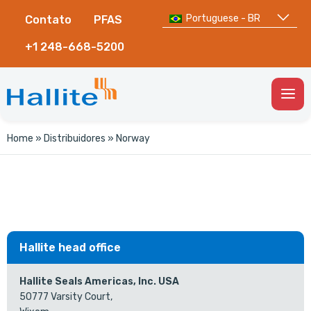
Portuguese - BR
Contato
PFAS
+1 248-668-5200
Togg
Men
Home
»
Distribuidores
»
Norway
Hallite head office
Hallite Seals Americas, Inc. USA
50777 Varsity Court,