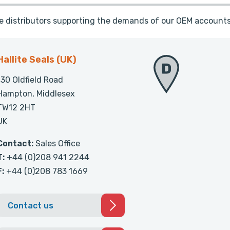
te distributors supporting the demands of our OEM accounts
Hallite Seals (UK)
130 Oldfield Road
Hampton, Middlesex
TW12 2HT
UK
Contact:
Sales Office
T:
+44 (0)208 941 2244
F:
+44 (0)208 783 1669
Contact us