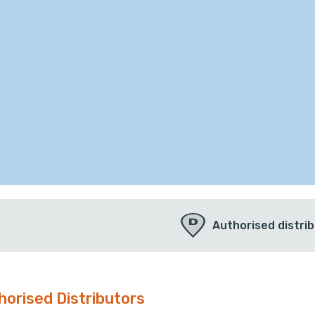
Authorised distri
horised Distributors