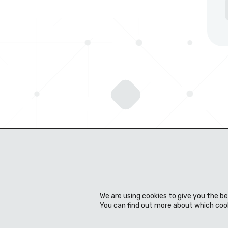
We are using cookies to give you the b
You can find out more about which cook
Sobre a empresa
Experiência
Produtos
Notícias & eventos
Centro de Download