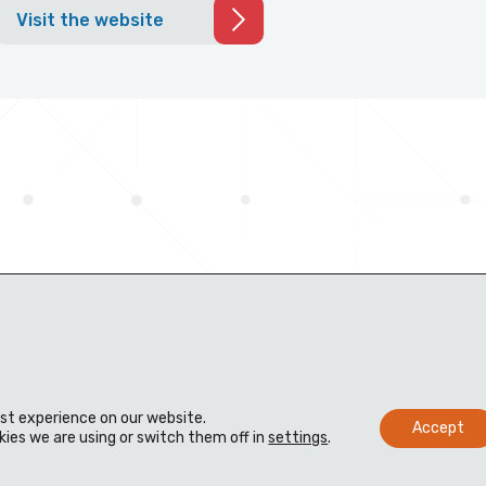
Visit the website
est experience on our website.
Accept
ies we are using or switch them off in
settings
.
Materiais
Distribuidores
Biblioteca técnica virtual
Contato