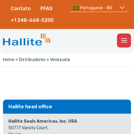
Portuguese - BR
Contato
PFAS
+1 248-668-5200
Togg
Men
Home
»
Distribuidores
»
Venezuela
Hallite head office
Hallite Seals Americas, Inc. USA
50777 Varsity Court,