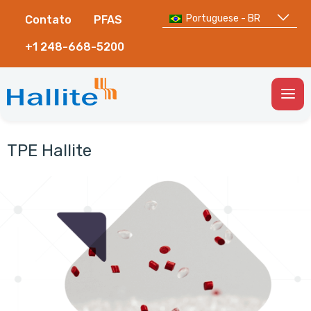
Portuguese - BR
Contato
PFAS
+1 248-668-5200
Togg
Men
TPE Hallite