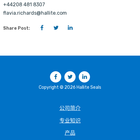
+44208 481 8307
flavia.richards@hallite.com
Facebook
Twitter
LinkedIn
Share Post:
Facebook
Twitter
LinkedIn
Copyright © 2026 Hallite Seals
公司简介
专业知识
产品