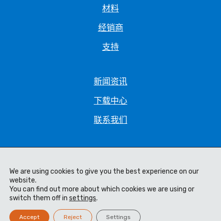
材料
经销商
支持
新闻资讯
下载中心
联系我们
隐私政策
We are using cookies to give you the best experience on our
法律声明
website.
You can find out more about which cookies we are using or
销售条款和条件
switch them off in
settings
.
Code of Ethics
Accept
Reject
Settings