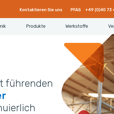
Kontaktieren Sie uns
PFAS
+49 (0)40 73 
nik
Produkte
Werkstoffe
Ve
it führenden
er
nuierlich