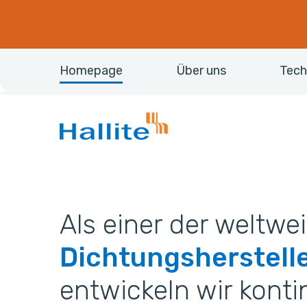
Homepage
Über uns
Tech
A
new
chapter
begins.
Als einer der weltwe
Dichtungsherstell
entwickeln wir konti