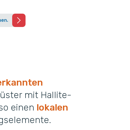
nen.
erkannten
üster mit Hallite-
 so einen
lokalen
ngselemente.