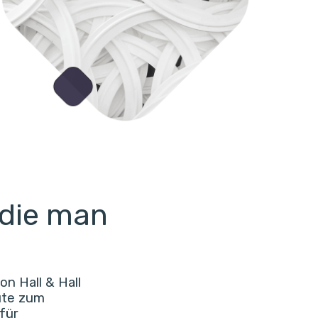
 die man
n Hall & Hall
ute zum
für