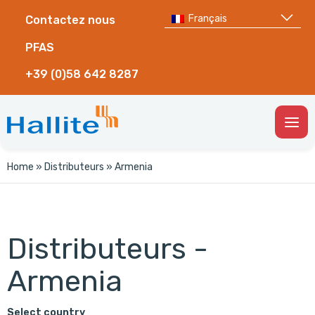
Français
Contactez nous
PFAS
+39 (0)58 642 8287
Togg
Men
Home
»
Distributeurs
»
Armenia
Distributeurs -
Armenia
Select country