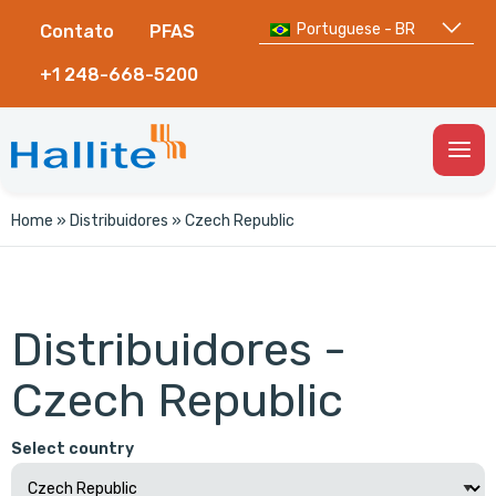
Portuguese - BR
Contato
PFAS
+1 248-668-5200
Togg
Men
Home
»
Distribuidores
»
Czech Republic
Distribuidores -
Czech Republic
Select country