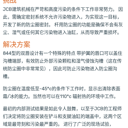
挑战
JCB建筑机械在严苛和高度污染的条件下工作非常努力。 因
此，需确定密封系统不允许污染物进入，为实现这一目标，
开发了新的防尘圈密封。 杆用防尘圈的功能是确保不会有灰
尘、湿气或任何其它污染物进入油缸，从而导致严重损坏。
解决方案
844型的双唇设计有一个特殊的特点 带护翼的唇口可以盖住
沟槽端部，有效防止外部污染颗粒和湿气侵蚀沟槽（这在传
统防尘圈中非常常见），因此可防止污染物进入防尘圈沟
槽。
防尘圈在温度低至-45°c的条件下工作时，显示出清除表面
霜/冰的能力。当然也可以在110°c 辐射热的环境中工作。
最初的内部测试结果是如此令人鼓舞，以至于JCB的工程师
们决定将防尘圈安装在铲斗和支腿油缸的端盖中，这两个区
域是最苛刻和污染最严重的。 进行了广泛的现场试验，