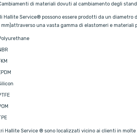
Cambiamenti di materiali dovuti al cambiamento degli stand
fili Hallite Service® possono essere prodotti da un diametro 
 mm)attraverso una vasta gamma di elastomeri e materiali pla
Polyurethane
NBR
FKM
EPDM
Silicon
PTFE
POM
TPE
tri Hallite Service ® sono localizzati vicino ai clienti in mo