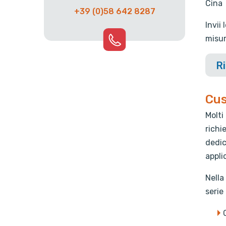
Cina
+39 (0)58 642 8287
Invii
misur
Ri
Cus
Molti
richi
dedic
appli
Nella
serie 