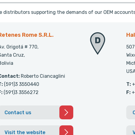
te distributors supporting the demands of our OEM accounts
Retenes Rome S.R.L.
Hal
Av. Grigotá # 770,
507
Santa Cruz,
Wix
Bolivia
Mic
US
Contact:
Roberto Ciancaglini
T:
(591)3 3550440
T:
+
F:
(591)3 3556272
F:
+
Contact us
Visit the website
V