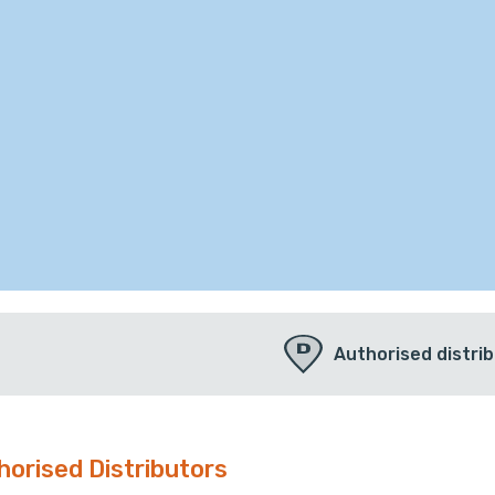
Authorised distri
horised Distributors