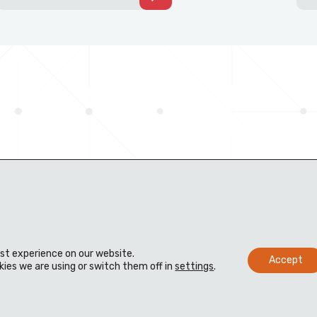
est experience on our website.
Accept
ies we are using or switch them off in
settings
.
Materiais
Distribuidores
Biblioteca técnica virtual
Contato