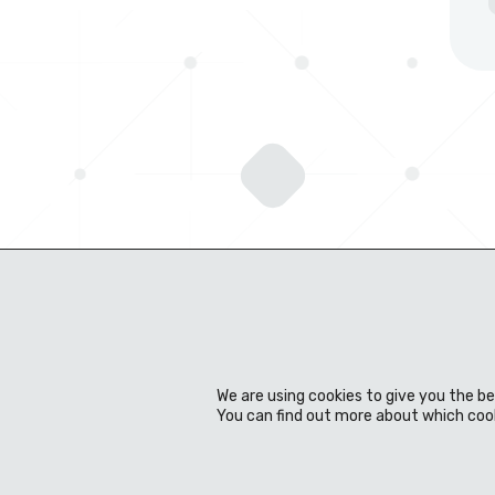
We are using cookies to give you the b
You can find out more about which cook
Sobre a empresa
Experiência
Produtos
Notícias & eventos
Centro de Download