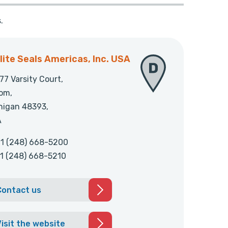
.
lite Seals Americas, Inc. USA
77 Varsity Court,
om,
higan 48393,
A
1 (248) 668-5200
1 (248) 668-5210
Contact us
isit the website