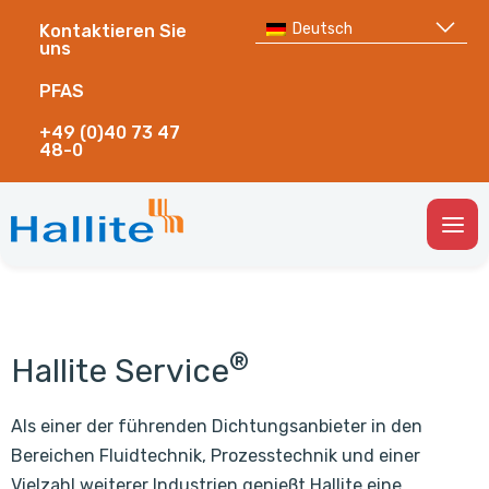
Deutsch
Kontaktieren Sie
uns
PFAS
+49 (0)40 73 47
48-0
Togg
Men
®
Hallite Service
Als einer der führenden Dichtungsanbieter in den
Bereichen Fluidtechnik, Prozesstechnik und einer
Vielzahl weiterer Industrien genießt Hallite eine