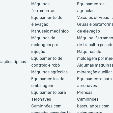
Máquinas-
Equipamentos
ferramentas
agrícolas
Equipamento de
Veículos off-road l
elevação
Gruas e plataform
Manuseio mecânico
de elevação
Máquinas de
Máquina-ferramen
moldagem por
de trabalho pesad
injeção
Máquinas de
Equipamento de
moldagem por inje
cações típicas
controlo e robô
Algumas máquinas
Máquinas agrícolas
mineração auxiliar
Equipamentos de
Equipamento para
embalagem
aeronaves
Equipamento para
Prensas
aeronaves
Caminhões
Caminhões com
basculantes com
caçamba basculante
acionamento