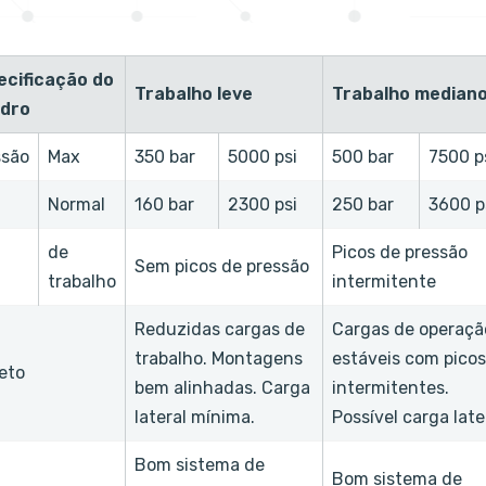
ecificação do
Trabalho leve
Trabalho median
ndro
ssão
Max
350 bar
5000 psi
500 bar
7500 p
Normal
160 bar
2300 psi
250 bar
3600 p
de
Picos de pressão
Sem picos de pressão
trabalho
intermitente
Reduzidas cargas de
Cargas de operaçã
trabalho. Montagens
estáveis com picos
eto
bem alinhadas. Carga
intermitentes.
lateral mínima.
Possível carga late
Bom sistema de
Bom sistema de