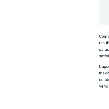
Com m
resul
carac
satis
Depoi
máxim
condi
venda