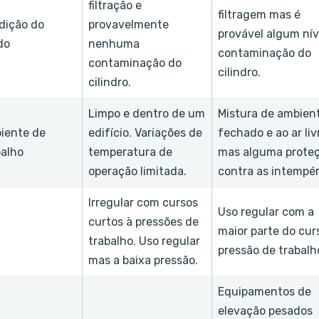
filtração e
filtragem mas é
dição do
provavelmente
provável algum nív
do
nenhuma
contaminação do
contaminação do
cilindro.
cilindro.
Limpo e dentro de um
Mistura de ambien
iente de
edifício. Variações de
fechado e ao ar liv
balho
temperatura de
mas alguma prote
operação limitada.
contra as intempér
Irregular com cursos
Uso regular com a
curtos à pressões de
maior parte do cur
trabalho. Uso regular
pressão de trabalh
mas a baixa pressão.
Equipamentos de
elevação pesados