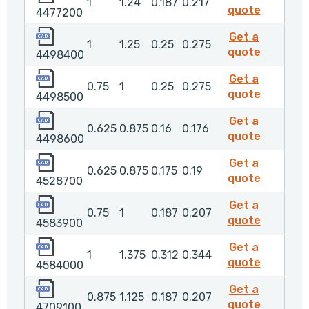
1
1.24
0.187
0.217
447720
quote
4477200
4498400
Get a
1
1.25
0.25
0.275
449840
quote
4498400
4498500
Get a
0.75
1
0.25
0.275
449850
quote
4498500
4498600
Get a
0.625
0.875
0.16
0.176
449860
quote
4498600
4528700
Get a
0.625
0.875
0.175
0.19
452870
quote
4528700
4583900
Get a
0.75
1
0.187
0.207
458390
quote
4583900
4584000
Get a
1
1.375
0.312
0.344
458400
quote
4584000
4709100
Get a
0.875
1.125
0.187
0.207
4709100
quote
4709100