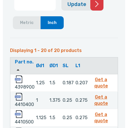
Update
Metric
Inch
Displaying 1 - 20 of 20 products
Part no.
Ød1
ØD1
SL
L1
4398900
Get a
1.25
1.5
0.187
0.207
439890
quote
4398900
4410400
Get a
1
1.375
0.25
0.275
4410400
quote
4410400
4410500
Get a
1.125
1.5
0.25
0.275
4410500
quote
4410500