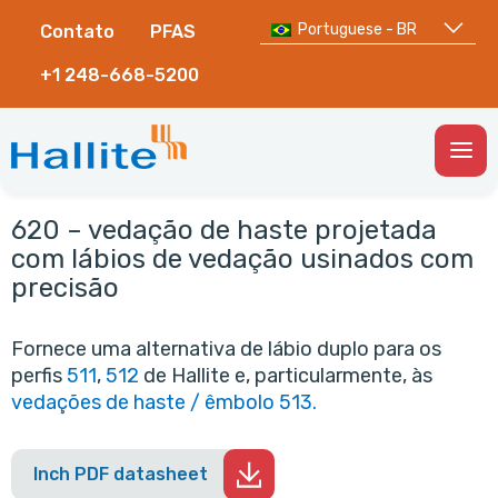
Portuguese - BR
Contato
PFAS
+1 248-668-5200
Togg
Men
620 – vedação de haste projetada
com lábios de vedação usinados com
precisão
Fornece uma alternativa de lábio duplo para os
perfis
511
,
512
de Hallite e, particularmente, às
vedações de haste / êmbolo 513.
Inch PDF datasheet