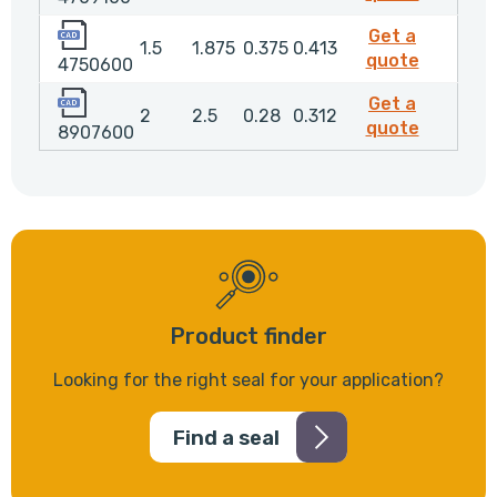
4750600
Get a
1.5
1.875
0.375
0.413
475060
quote
4750600
8907600
Get a
2
2.5
0.28
0.312
890760
quote
8907600
Product finder
Looking for the right seal for your application?
Find a seal