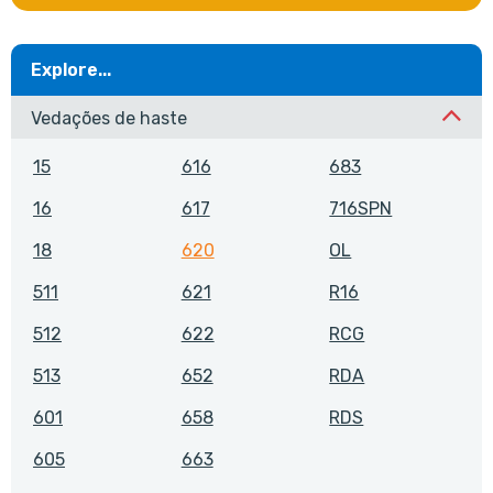
Explore...
Vedações de haste
15
616
683
16
617
716SPN
18
620
OL
511
621
R16
512
622
RCG
513
652
RDA
601
658
RDS
605
663