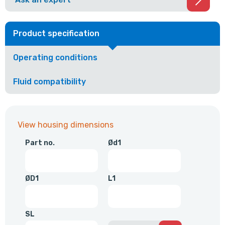
Product specification
Operating conditions
Fluid compatibility
View housing dimensions
Part no.
Ød1
ØD1
L1
SL