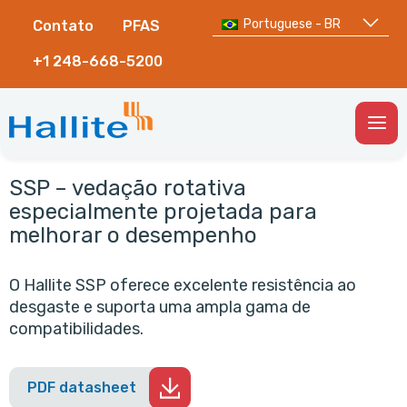
Portuguese - BR
Contato
PFAS
+1 248-668-5200
Togg
Men
SSP – vedação rotativa
especialmente projetada para
melhorar o desempenho
O Hallite SSP oferece excelente resistência ao
desgaste e suporta uma ampla gama de
compatibilidades.
PDF datasheet