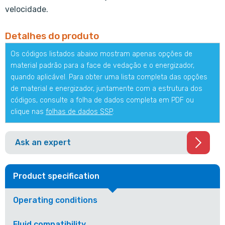
velocidade.
Detalhes do produto
Os códigos listados abaixo mostram apenas opções de
material padrão para a face de vedação e o energizador,
quando aplicável. Para obter uma lista completa das opções
de material e energizador, juntamente com a estrutura dos
códigos, consulte a folha de dados completa em PDF ou
clique nas
folhas de dados SSP
.
Ask an expert
Product specification
Operating conditions
Fluid compatibility