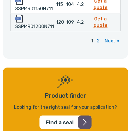
Get a
115
104
4.2
SSPMR011
quote
SSPMR01150N711
SSPMR01200N711
Get a
120
109
4.2
SSPMR012
quote
SSPMR01200N711
1
2
Next »
Product finder
Looking for the right seal for your application?
Find a seal