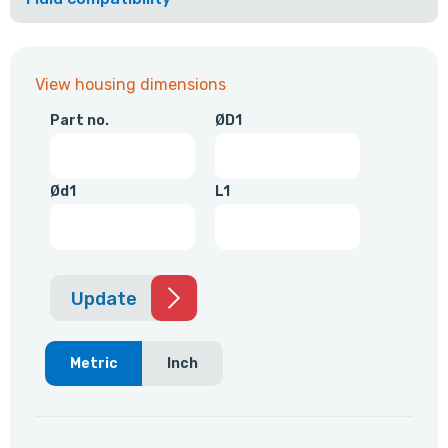
View housing dimensions
Part no.
ØD1
Ød1
L1
Update
Metric
Inch