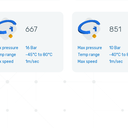
667
851
x pressure
16 Bar
Max pressure
10 Bar
mp range
-45°C
to
80°C
Temp range
-40°C
to
x speed
1m/sec
Max speed
1m/sec