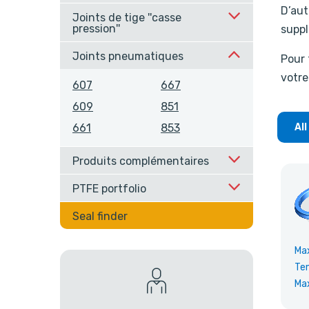
D’aut
Joints de tige ''casse
pression''
suppl
Joints pneumatiques
Pour 
votre
607
667
609
851
661
853
All
Produits complémentaires
PTFE portfolio
Seal finder
Ma
Te
Ma