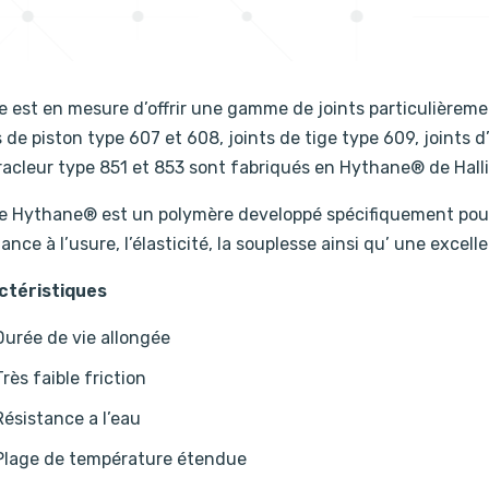
te est en mesure d’offrir une gamme de joints particulière
s de piston type 607 et 608, joints de tige type 609, joints
racleur type 851 et 853 sont fabriqués en Hythane® de Halli
te Hythane® est un polymère developpé spécifiquement pou
tance à l’usure, l’élasticité, la souplesse ainsi qu’ une excel
ctéristiques
Durée de vie allongée
Très faible friction
Résistance a l’eau
Plage de température étendue