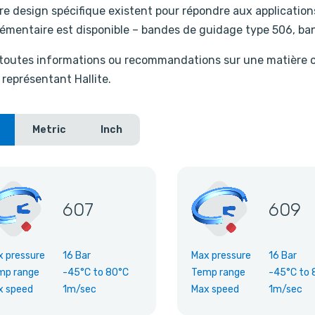
re design spécifique existent pour répondre aux applicatio
émentaire est disponible – bandes de guidage type 506, ban
toutes informations ou recommandations sur une matière ou 
 représentant Hallite.
Metric
Inch
607
609
x pressure
16 Bar
Max pressure
16 Bar
mp range
-45°C
to
80°C
Temp range
-45°C
to
x speed
1m/sec
Max speed
1m/sec