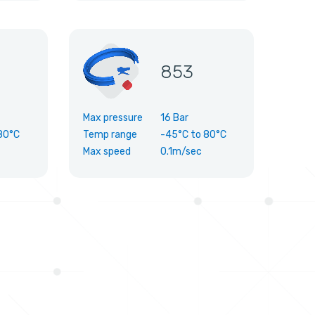
853
Max pressure
16 Bar
80°C
Temp range
-45°C
to
80°C
Max speed
0.1m/sec