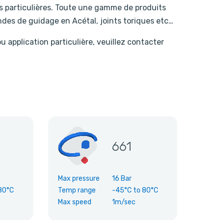
ns particulières. Toute une gamme de produits
des de guidage en Acétal, joints toriques etc…
application particulière, veuillez contacter
661
Max pressure
16 Bar
80°C
Temp range
-45°C
to
80°C
Max speed
1m/sec