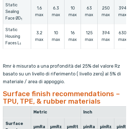
Static
1.6
6.3
10
63
250
394
Sealing
max
max
max
max
max
max
Face ØD
1
Static
3.2
10
16
125
394
630
Housing
max
max
max
max
max
max
Faces L
1
Rmr è misurato a una profondità del 25% del valore Rz
basato su un livello di riferimento ( livello zero) al 5% di
materiale / area di appoggio.
Surface finish recommendations –
TPU, TPE, & rubber materials
Metric
Inch
Surface
µmRa
µmRz
µmRt
µinRa
µinRz
µinRt