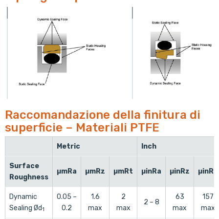
Raccomandazione della finitura di
superficie – Materiali PTFE
Metric
Inch
Surface
µmRa
µmRz
µmRt
µinRa
µinRz
µinRt
Roughness
Dynamic
0.05 –
1.6
2
63
157
2 – 8
Sealing Ød
0.2
max
max
max
max
1