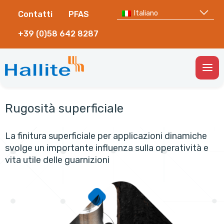
Italiano
Contatti
PFAS
+39 (0)58 642 8287
Togg
Men
Rugosità superficiale
La finitura superficiale per applicazioni dinamiche
svolge un importante influenza sulla operatività e
vita utile delle guarnizioni