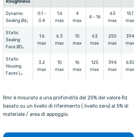
Roughness
Dynamic
0.1 –
1.6
4
63
157
4 – 16
Sealing Ød
0.4
max
max
max
max
1
Static
1.6
6.3
10
63
250
394
Sealing
max
max
max
max
max
max
Face ØD
1
Static
3.2
10
16
125
394
630
Housing
max
max
max
max
max
max
Faces L
1
Rmr è misurato a una profondità del 25% del valore Rz
basato su un livello di riferimento ( livello zero) al 5% di
materiale / area di appoggio.