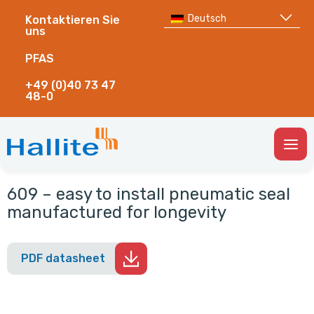
Deutsch
Kontaktieren Sie
uns
PFAS
+49 (0)40 73 47
48-0
Togg
Men
609 – easy to install pneumatic seal
manufactured for longevity
PDF datasheet