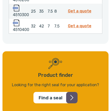
4510300
4510300
Get a quote
25
35
7.5
8
4510300
4510400
4510400
Get a quote
32
42
7
7.5
4510400
Product finder
Looking for the right seal for your application?
Find a seal