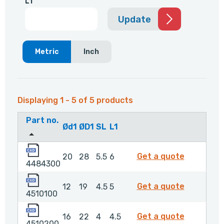
L1
Update
Metric
Inch
Displaying 1 - 5 of 5 products
Part no.
Ød1
ØD1
SL
L1
4484300
4484300
Get a quote
20
28
5.5
6
4484300
4510100
4510100
Get a quote
12
19
4.5
5
4510100
4510200
4510200
Get a quote
16
22
4
4.5
4510200