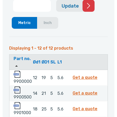
Update
Metric
Inch
Displaying 1 - 12 of 12 products
Part no.
Ød1
ØD1
SL
L1
9900000
9900000
Get a quote
12
19
5
5.6
9900000
9900500
9900500
Get a quote
14
21
5
5.6
9900500
9901000
9901000
Get a quote
18
25
5
5.6
9901000