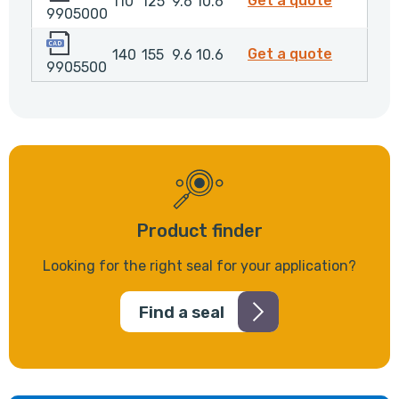
Get a quote
110
125
9.6
10.6
9905000
9905500
9905500
Get a quote
140
155
9.6
10.6
9905500
Product finder
Looking for the right seal for your application?
Find a seal