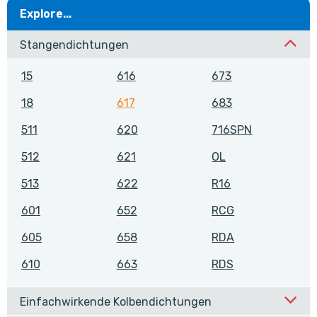
Explore...
Stangendichtungen
15
616
673
18
617
683
511
620
716SPN
512
621
OL
513
622
R16
601
652
RCG
605
658
RDA
610
663
RDS
Einfachwirkende Kolbendichtungen