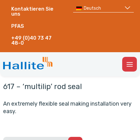
Deutsch
Kontaktieren Sie
uns
PFAS
+49 (0)40 73 47
48-0
Togg
Men
617 – ‘multilip’ rod seal
An extremely flexible seal making installation very
easy.