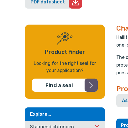
PDF datasheet
Cha
Halli
one-p
Product finder
The c
Looking for the right seal for
prote
your application?
press
Find a seal
Pro
As
Explore...
Pro
Stangendichtungen