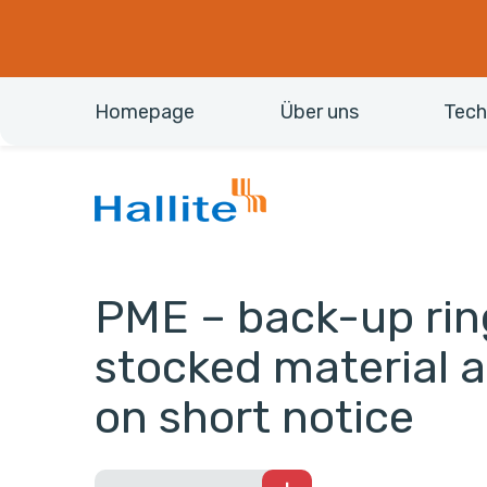
Homepage
Über uns
Tech
PME – back-up ri
stocked material 
on short notice